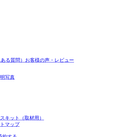
くある質問）
お客様の声・レビュー
明写真
スキット（取材用）
トマップ
予約する