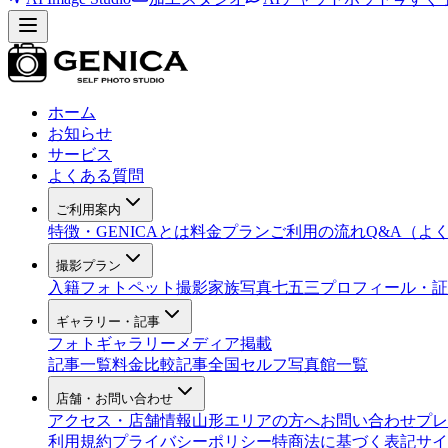
ホーム
お知らせ
サービス
よくある質問
ご利用案内
特徴・GENICAとは
料金プラン
ご利用の流れ
Q&A（よ
撮影プラン
入籍フォト
ペット撮影
家族写真
七五三
プロフィール・証
ギャラリー・記事
フォトギャラリー
メディア掲載
記事一覧
料金比較記事
全国セルフ写真館一覧
店舗・お問い合わせ
アクセス・店舗情報
山形エリアの方へ
お問い合わせ
プレ
利用規約
プライバシーポリシー
特商法に基づく表記
サイ