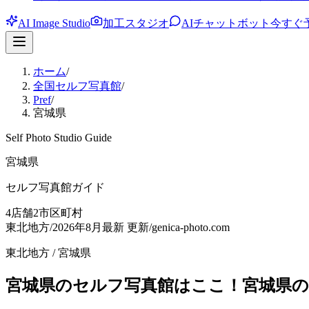
AI Image Studio
加工スタジオ
AIチャットボット
今すぐ
ホーム
/
全国セルフ写真館
/
Pref
/
宮城県
Self Photo Studio Guide
宮城県
セルフ写真館ガイド
4
店舗
2
市区町村
東北地方
/
2026年8月最新
更新
/
genica-photo.com
東北地方
/
宮城県
宮城県のセルフ写真館はここ！宮城県の