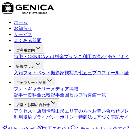
ホーム
お知らせ
サービス
よくある質問
ご利用案内
特徴・GENICAとは
料金プラン
ご利用の流れ
Q&A（よ
撮影プラン
入籍フォト
ペット撮影
家族写真
七五三
プロフィール・証
ギャラリー・記事
フォトギャラリー
メディア掲載
記事一覧
料金比較記事
全国セルフ写真館一覧
店舗・お問い合わせ
アクセス・店舗情報
山形エリアの方へ
お問い合わせ
プレ
利用規約
プライバシーポリシー
特商法に基づく表記
サイ
AI Image Studio
加工スタジオ
AIチャットボット
今すぐ