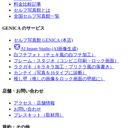
料金比較記事
セルフ写真館とは
全国セルフ写真館一覧
GENICA のサービス
セルフ写真館 GENICA (本店)
AI Image Studio (AI画像生成)
白フチフォト（チェキ風の白フチ加工）
フレーム・スタジオ（コンビニ印刷・ロック画面）
ラクガキ（キラキラ加工・プリクラ風の落書き）
カンテイ（写真を16タイプに診断）
推し壁（推しの画像をロック画面の壁紙に）
店舗・お問い合わせ
アクセス・店舗情報
お問い合わせ
プレスキット（取材用）
規約・その他