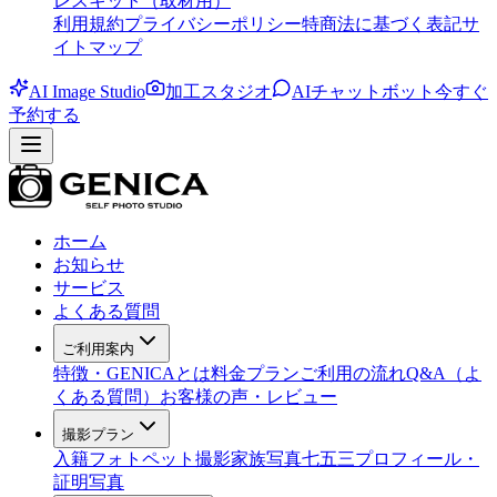
レスキット（取材用）
利用規約
プライバシーポリシー
特商法に基づく表記
サ
イトマップ
AI Image Studio
加工スタジオ
AIチャットボット
今すぐ
予約する
ホーム
お知らせ
サービス
よくある質問
ご利用案内
特徴・GENICAとは
料金プラン
ご利用の流れ
Q&A（よ
くある質問）
お客様の声・レビュー
撮影プラン
入籍フォト
ペット撮影
家族写真
七五三
プロフィール・
証明写真