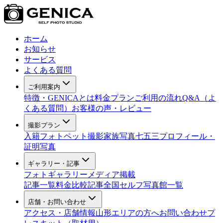
ホーム
お知らせ
サービス
よくある質問
ご利用案内
特徴・GENICAとは
料金プラン
ご利用の流れ
Q&A（よ
くある質問）
お客様の声・レビュー
撮影プラン
入籍フォト
ペット撮影
家族写真
七五三
プロフィール・
証明写真
ギャラリー・記事
フォトギャラリー
メディア掲載
記事一覧
料金比較記事
全国セルフ写真館一覧
店舗・お問い合わせ
アクセス・店舗情報
山形エリアの方へ
お問い合わせ
プ