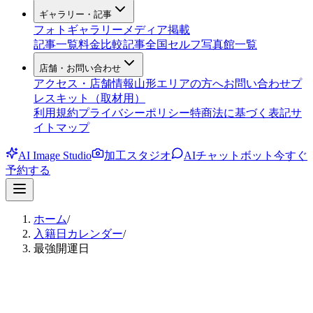
ギャラリー・記事
フォトギャラリー
メディア掲載
記事一覧
料金比較記事
全国セルフ写真館一覧
店舗・お問い合わせ
アクセス・店舗情報
山形エリアの方へ
お問い合わせ
プ
レスキット（取材用）
利用規約
プライバシーポリシー
特商法に基づく表記
サ
イトマップ
AI Image Studio
加工スタジオ
AIチャットボット
今すぐ
予約する
ホーム
/
入籍日カレンダー
/
最強開運日