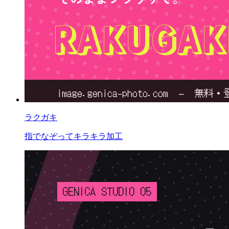
ラクガキ
指でなぞってキラキラ加工