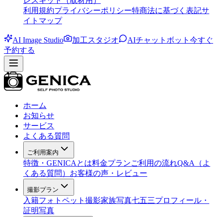
レスキット（取材用）
利用規約
プライバシーポリシー
特商法に基づく表記
サ
イトマップ
AI Image Studio
加工スタジオ
AIチャットボット
今すぐ
予約する
ホーム
お知らせ
サービス
よくある質問
ご利用案内
特徴・GENICAとは
料金プラン
ご利用の流れ
Q&A（よ
くある質問）
お客様の声・レビュー
撮影プラン
入籍フォト
ペット撮影
家族写真
七五三
プロフィール・
証明写真