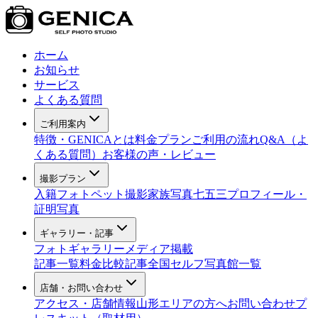
ホーム
お知らせ
サービス
よくある質問
ご利用案内
特徴・GENICAとは
料金プラン
ご利用の流れ
Q&A（よ
くある質問）
お客様の声・レビュー
撮影プラン
入籍フォト
ペット撮影
家族写真
七五三
プロフィール・
証明写真
ギャラリー・記事
フォトギャラリー
メディア掲載
記事一覧
料金比較記事
全国セルフ写真館一覧
店舗・お問い合わせ
アクセス・店舗情報
山形エリアの方へ
お問い合わせ
プ