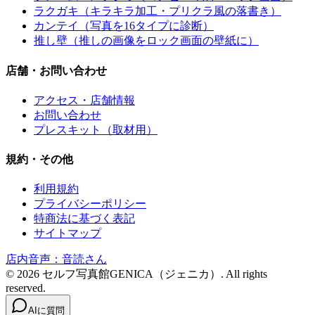
ラクガキ（キラキラ加工・プリクラ風の落書き）
カンテイ（写真を16タイプに診断）
推し壁（推しの画像をロック画面の壁紙に）
店舗・お問い合わせ
アクセス・店舗情報
お問い合わせ
プレスキット（取材用）
規約・その他
利用規約
プライバシーポリシー
特商法に基づく表記
サイトマップ
店内音声：音読さん
©
2026
セルフ写真館GENICA（ジェニカ）. All rights
reserved.
AIに質問