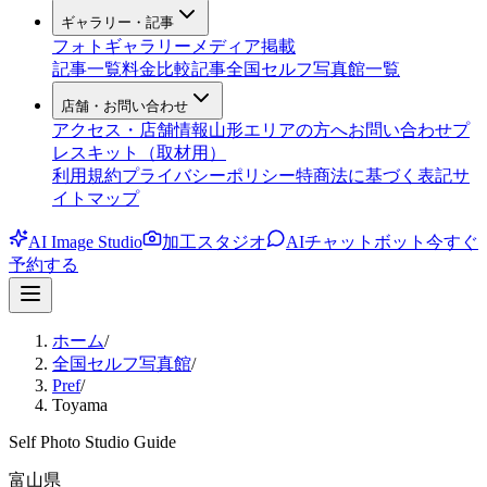
ギャラリー・記事
フォトギャラリー
メディア掲載
記事一覧
料金比較記事
全国セルフ写真館一覧
店舗・お問い合わせ
アクセス・店舗情報
山形エリアの方へ
お問い合わせ
プ
レスキット（取材用）
利用規約
プライバシーポリシー
特商法に基づく表記
サ
イトマップ
AI Image Studio
加工スタジオ
AIチャットボット
今すぐ
予約する
ホーム
/
全国セルフ写真館
/
Pref
/
Toyama
Self Photo Studio Guide
富山県