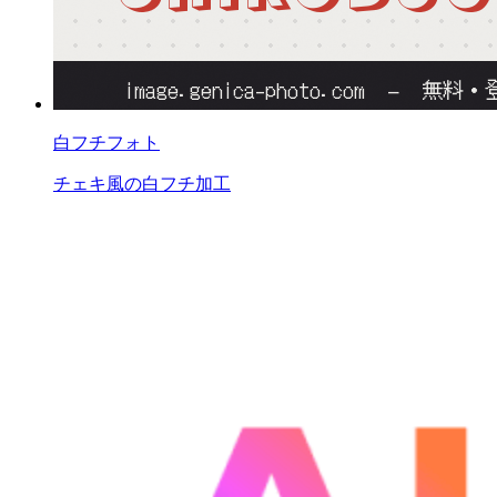
白フチフォト
チェキ風の白フチ加工