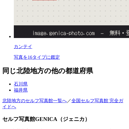
カンテイ
写真を16タイプに鑑定
同じ
北陸地方
の他の都道府県
石川県
福井県
北陸地方
のセルフ写真館一覧へ
／
全国セルフ写真館 完全ガ
イドへ
セルフ写真館GENICA（ジェニカ）