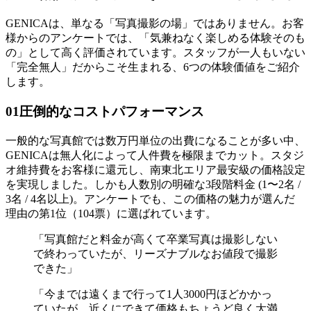
GENICAは、単なる「写真撮影の場」ではありません。お客
様からのアンケートでは、「気兼ねなく楽しめる体験そのも
の」として高く評価されています。スタッフが一人もいない
「完全無人」だからこそ生まれる、6つの体験価値をご紹介
します。
01
圧倒的なコストパフォーマンス
一般的な写真館では数万円単位の出費になることが多い中、
GENICAは無人化によって人件費を極限までカット。スタジ
オ維持費をお客様に還元し、南東北エリア最安級の価格設定
を実現しました。しかも人数別の明確な3段階料金 (1〜2名 /
3名 / 4名以上)。アンケートでも、この価格の魅力が選んだ
理由の第1位（104票）に選ばれています。
「写真館だと料金が高くて卒業写真は撮影しない
で終わっていたが、リーズナブルなお値段で撮影
できた」
「今までは遠くまで行って1人3000円ほどかかっ
ていたが、近くにできて価格もちょうど良く大満