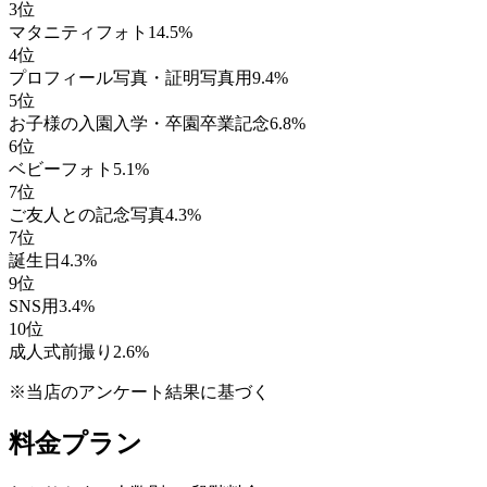
3
位
マタニティフォト
14.5
%
4
位
プロフィール写真・証明写真用
9.4
%
5
位
お子様の入園入学・卒園卒業記念
6.8
%
6
位
ベビーフォト
5.1
%
7
位
ご友人との記念写真
4.3
%
7
位
誕生日
4.3
%
9
位
SNS用
3.4
%
10
位
成人式前撮り
2.6
%
※当店のアンケート結果に基づく
料金プラン