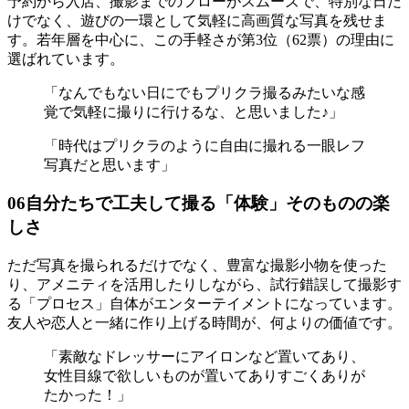
予約から入店、撮影までのフローがスムーズで、特別な日だ
けでなく、遊びの一環として気軽に高画質な写真を残せま
す。若年層を中心に、この手軽さが第3位（62票）の理由に
選ばれています。
「なんでもない日にでもプリクラ撮るみたいな感
覚で気軽に撮りに行けるな、と思いました♪」
「時代はプリクラのように自由に撮れる一眼レフ
写真だと思います」
06
自分たちで工夫して撮る「体験」そのものの楽
しさ
ただ写真を撮られるだけでなく、豊富な撮影小物を使った
り、アメニティを活用したりしながら、試行錯誤して撮影す
る「プロセス」自体がエンターテイメントになっています。
友人や恋人と一緒に作り上げる時間が、何よりの価値です。
「素敵なドレッサーにアイロンなど置いてあり、
女性目線で欲しいものが置いてありすごくありが
たかった！」