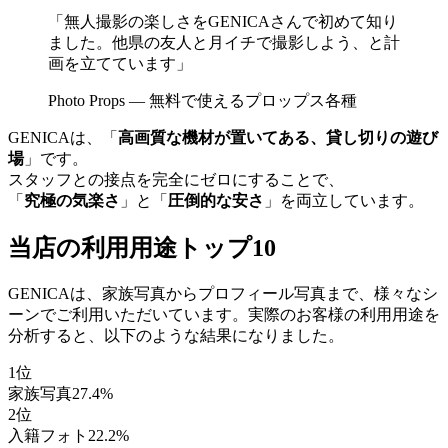
「無人撮影の楽しさをGENICAさんで初めて知り
ました。他県の友人と月イチで撮影しよう、と計
画を立てています」
Photo Props — 無料で使えるプロップス各種
GENICAは、「
高画質な機材が置いてある、貸し切りの遊び
場
」です。
スタッフとの接点を完全にゼロにすることで、
「
究極の気楽さ
」と「
圧倒的な安さ
」を両立しています。
当店の利用用途トップ10
GENICAは、家族写真からプロフィール写真まで、様々なシ
ーンでご利用いただいています。実際のお客様の利用用途を
分析すると、以下のような結果になりました。
1
位
家族写真
27.4
%
2
位
入籍フォト
22.2
%