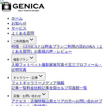
ホーム
お知らせ
サービス
よくある質問
ご利用案内
特徴・GENICAとは
料金プラン
ご利用の流れ
Q&A（よ
くある質問）
お客様の声・レビュー
撮影プラン
入籍フォト
ペット撮影
家族写真
七五三
プロフィール・
証明写真
ギャラリー・記事
フォトギャラリー
メディア掲載
記事一覧
料金比較記事
全国セルフ写真館一覧
店舗・お問い合わせ
アクセス・店舗情報
山形エリアの方へ
お問い合わせ
プ