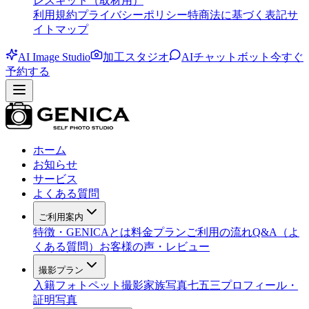
レスキット（取材用）
利用規約
プライバシーポリシー
特商法に基づく表記
サ
イトマップ
AI Image Studio
加工スタジオ
AIチャットボット
今すぐ
予約する
ホーム
お知らせ
サービス
よくある質問
ご利用案内
特徴・GENICAとは
料金プラン
ご利用の流れ
Q&A（よ
くある質問）
お客様の声・レビュー
撮影プラン
入籍フォト
ペット撮影
家族写真
七五三
プロフィール・
証明写真