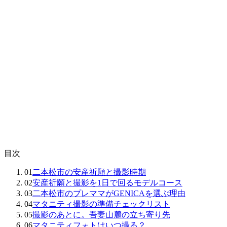
STEP 02
安産祈願に行く（任意）
二本松市
の
二本松
神社
で。戌の日のお参りと同日に組めます。
安産祈願
ガイド
STEP 03
マタニティフォトを撮る
完全個室・無人で
¥3,500〜。体調のいい日に。
LINEで予約する
目次
01
二本松市の安産祈願と撮影時期
02
安産祈願と撮影を1日で回るモデルコース
03
二本松市のプレママがGENICAを選ぶ理由
04
マタニティ撮影の準備チェックリスト
05
撮影のあとに。吾妻山麓の立ち寄り先
06
マタニティフォトはいつ撮る？