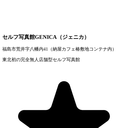
郡山市
のマタニティフォト
本宮市
のマタニティフォト
伊達市
のマタニティフォト
須賀川市
のマタニティフォト
セルフ写真館GENICA（ジェニカ）
福島市荒井字八幡内41（納屋カフェ椿敷地コンテナ内）
東北初の完全無人店舗型セルフ写真館