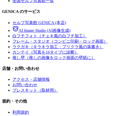
全国セルフ写真館一覧
GENICA のサービス
セルフ写真館 GENICA (本店)
AI Image Studio (AI画像生成)
白フチフォト（チェキ風の白フチ加工）
フレーム・スタジオ（コンビニ印刷・ロック画面）
ラクガキ（キラキラ加工・プリクラ風の落書き）
カンテイ（写真を16タイプに診断）
推し壁（推しの画像をロック画面の壁紙に）
店舗・お問い合わせ
アクセス・店舗情報
お問い合わせ
プレスキット（取材用）
規約・その他
利用規約