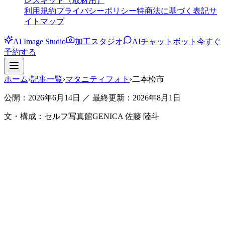
レスキット（取材用）
利用規約
プライバシーポリシー
特商法に基づく表記
サ
イトマップ
AI Image Studio
加工スタジオ
AIチャットボット
今すぐ
予約する
ホーム
›
記事一覧
›
マタニティフォト
›
二本松市
公開：2026年6月14日 ／ 最終更新：
2026年8月1日
文・構成：セルフ写真館GENICA 佐藤 陸斗