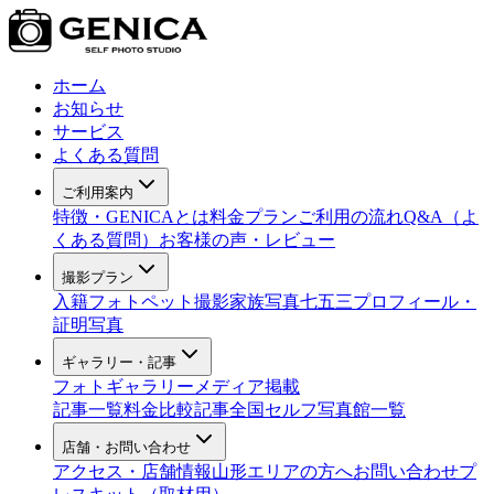
ホーム
お知らせ
サービス
よくある質問
ご利用案内
特徴・GENICAとは
料金プラン
ご利用の流れ
Q&A（よ
くある質問）
お客様の声・レビュー
撮影プラン
入籍フォト
ペット撮影
家族写真
七五三
プロフィール・
証明写真
ギャラリー・記事
フォトギャラリー
メディア掲載
記事一覧
料金比較記事
全国セルフ写真館一覧
店舗・お問い合わせ
アクセス・店舗情報
山形エリアの方へ
お問い合わせ
プ